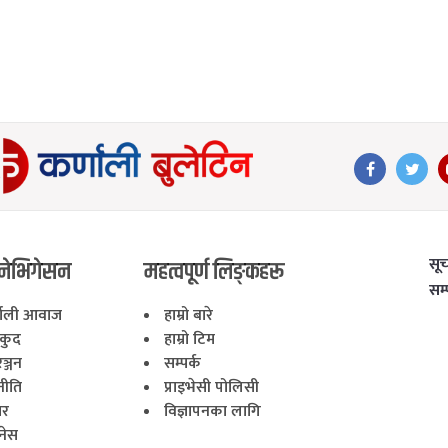
सू
नेभिगेसन
महत्वपूर्ण लिङ्कहरू
सम
णाली आवाज
हाम्रो बारे
लकुद
हाम्रो टिम
ञ्जन
सम्पर्क
नीति
प्राइभेसी पोलिसी
ार
विज्ञापनका लागि
नेस