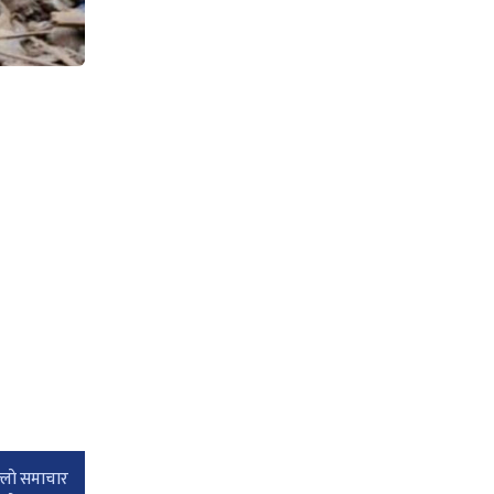
।
्लाे समाचार