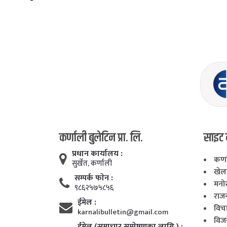
कर्णाली बुलेटिन प्रा. लि.
साइट 
प्रधान कार्यालय :
कर्
सुर्खेत, कर्णाली
खे
सम्पर्क फाेन :
मनोर
९८६२५७५८५६
राज
ईमेल :
विच
karnalibulletin@gmail.com
विज
ईमेल (समाचार सम्प्रेषणका लागि ) :