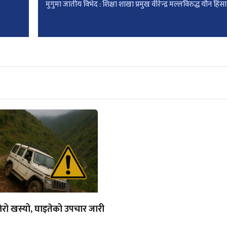
मुगुमा जातीय विभेद : शिक्षा शाखा प्रमुख वीरेन्द्र मल्लविरुद्ध यौन हिंसा
लेरो खस्यो, घाइतेको उपचार जारी