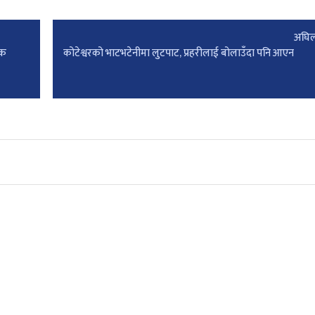
अघिल
ोक
कोटेश्वरको भाटभटेनीमा लुटपाट, प्रहरीलाई बोलाउँदा पनि आएन