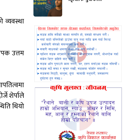
 व्यवस्था
थापक उत्तम
भापतित्वमा
जे शेर्पाले
्थिति थियो