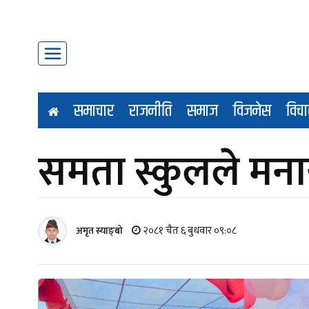
समाचार
राजनीति
समाज
विजनेस
विचा
समता स्कुलले मनाय
२०८१ चैत ६ बुधवार ०९:०८
अमृत स्याङ्बो