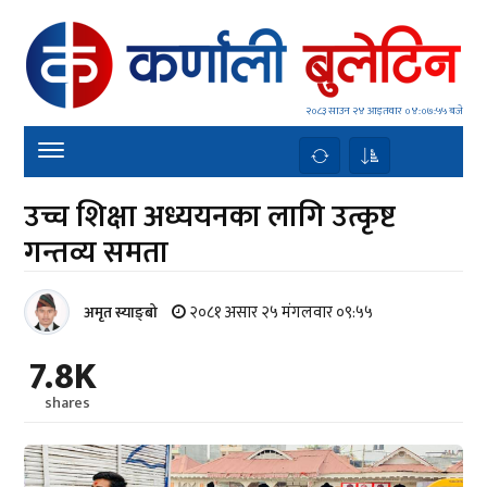
२०८३ साउन २४ आइतवार
०४:०७:५६ बजे
उच्च शिक्षा अध्ययनका लागि उत्कृष्ट
गन्तव्य समता
२०८१ असार २५ मंगलवार ०९:५५
अमृत स्याङ्बो
7.8K
shares