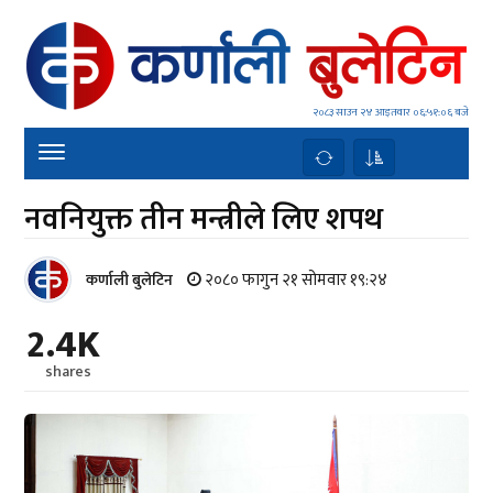
२०८३ साउन २४ आइतवार
०६:५१:०६ बजे
नवनियुक्त तीन मन्त्रीले लिए शपथ
२०८० फागुन २१ सोमवार १९:२४
कर्णाली बुलेटिन
2.4K
shares