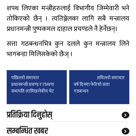
शपथ लिएका मन्त्रीहरुलाई विभागीय जिम्मेवारी भने
तोकिएको छैन् । त्यतिञ्जेलका लागि सबै मन्त्रालय
प्रधानमन्त्री पुष्पकमल दाहाल प्रचण्डले नै हेर्नेछन्।
सत्ता गठबन्धनभित्र कुन दलले कुन मन्त्रालय लिने
भागबन्डा मिलिसकेको छैज् ।
Post
पछिल्लाे समाचार
अघिल्लाे समाचार
navigation
प्रधानमन्त्री प्रचण्ड र रास्वपा
वर्ष दिनमा फेरियो सत्ता
सभापति लामिछानेबीच भेट
गठबन्धन
प्रतिक्रिया दिनुहोस्
सम्बन्धित खबर