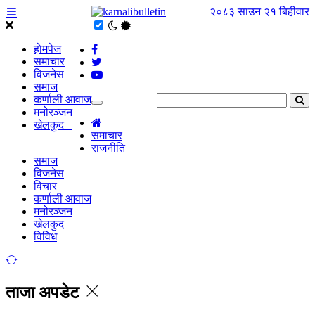
२०८३ साउन २१ बिहीवार
हाेमपेज
समाचार
विजनेस
समाज
कर्णाली आवाज
मनोरञ्जन
खेलकुद
समाचार
राजनीति
समाज
विजनेस
विचार
कर्णाली आवाज
मनोरञ्जन
खेलकुद
विविध
ताजा अपडेट