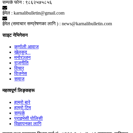
सम्पर्क फाेन :
९८६२५७५८५६
ईमेल :
karnalibulletin@gmail.com
ईमेल (समाचार सम्प्रेषणका लागि ) :
news@karnalibulletin.com
साइट नेभिगेसन
कर्णाली आवाज
खेलकुद
मनोरञ्जन
राजनीति
विचार
विजनेस
समाज
महत्वपूर्ण लिङ्कहरू
हाम्रो बारे
हाम्रो टिम
सम्पर्क
प्राइभेसी पोलिसी
विज्ञापनका लागि