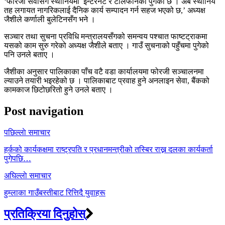
‘फोरजी सेवासँगै स्थानियमा इन्टरनेट र टेलिफोनको पुगेको छ । अब स्थानिय
तह लगायत नागरिकलाई दैनिक कार्य सम्पादन गर्न सहज भएको छ,’ अध्यक्ष
जैशीले कर्णाली बुलेटिनसँग भने ।
सञ्चार तथा सुचना प्रविधि मन्त्रालयसँगको समन्वय पश्चात फाष्टट्राकमा
यसको काम सुरु गरेको अध्यक्ष जैशीले बताए । गाउँ सुचनाको पहुँचमा पुगेको
पनि उनले बताए ।
जैशीका अनुसार पालिकाका पाँच वटै वडा कार्यालयमा फोरजी सञ्चालनमा
ल्याउने तयारी भइरहेको छ । पालिकाबाट प्रवाह हुने अनलाइन सेवा, बैंकको
कामकाज छिटोछरितो हुने उनले बताए ।
Post navigation
पछिल्लाे समाचार
हर्कको कार्यकक्षमा राष्ट्रपति र प्रधानमन्त्रीको तस्बिर राख्न दलका कार्यकर्ता
पुगेपछि…
अघिल्लाे समाचार
हुम्लाका गाउँबस्तीबाट रित्तिदै युवाहरू
प्रतिक्रिया दिनुहोस्