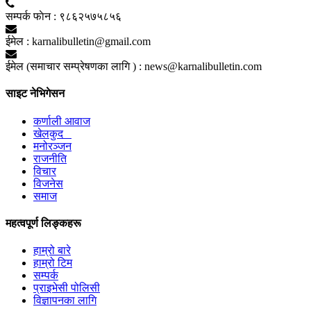
सम्पर्क फाेन :
९८६२५७५८५६
ईमेल :
karnalibulletin@gmail.com
ईमेल (समाचार सम्प्रेषणका लागि ) :
news@karnalibulletin.com
साइट नेभिगेसन
कर्णाली आवाज
खेलकुद
मनोरञ्जन
राजनीति
विचार
विजनेस
समाज
महत्वपूर्ण लिङ्कहरू
हाम्रो बारे
हाम्रो टिम
सम्पर्क
प्राइभेसी पोलिसी
विज्ञापनका लागि