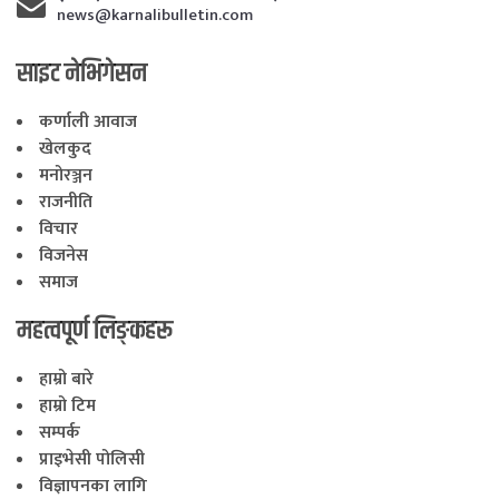
news@karnalibulletin.com
साइट नेभिगेसन
कर्णाली आवाज
खेलकुद
मनोरञ्जन
राजनीति
विचार
विजनेस
समाज
महत्वपूर्ण लिङ्कहरू
हाम्रो बारे
हाम्रो टिम
सम्पर्क
प्राइभेसी पोलिसी
विज्ञापनका लागि