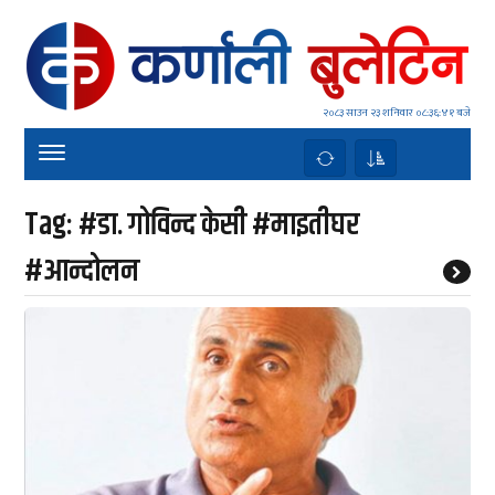
२०८३ साउन २३ शनिवार
०८:३६:४१ बजे
Tag:
#डा. गोविन्द केसी #माइतीघर
#आन्दोलन