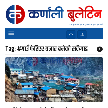
२०८३ साउन २४ आइतवार
०१:०८:३८ बजे
Tag:
#गाउँ फेरिएर बजार बनेको सर्केगाड