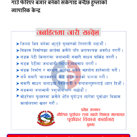
गाउँ फेरिएर बजार बनेको सर्केगाड बन्दैछ हुम्लाको
व्यापारिक केन्द्र