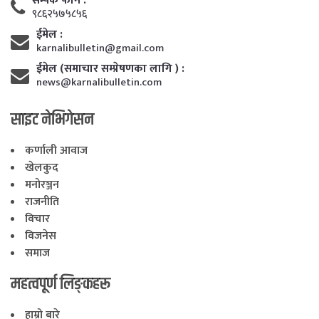
सम्पर्क फाेन :
९८६२५७५८५६
ईमेल :
karnalibulletin@gmail.com
ईमेल (समाचार सम्प्रेषणका लागि ) :
news@karnalibulletin.com
साइट नेभिगेसन
कर्णाली आवाज
खेलकुद
मनोरञ्जन
राजनीति
विचार
विजनेस
समाज
महत्वपूर्ण लिङ्कहरू
हाम्रो बारे