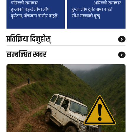
Post
पछिल्लाे समाचार
अघिल्लाे समाचार
navigation
हुम्लाको चङ्खेलीमा जीप
हुम्ला जीप दुर्घटनामा घाइते
दुर्घटना, पाँचजना गम्भीर घाइते
रमेश मल्लको मृत्यु
प्रतिक्रिया दिनुहोस्
सम्बन्धित खबर