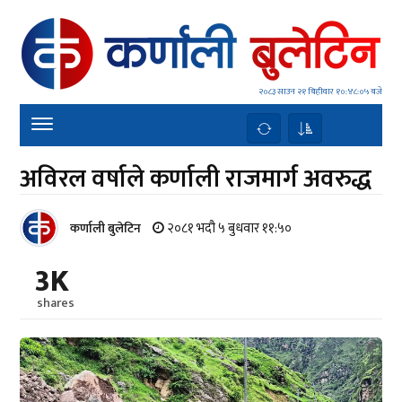
२०८३ साउन २१ बिहीवार
१०:४८:०५ बजे
अविरल वर्षाले कर्णाली राजमार्ग अवरुद्ध
२०८१ भदौ ५ बुधवार ११:५०
कर्णाली बुलेटिन
3K
shares