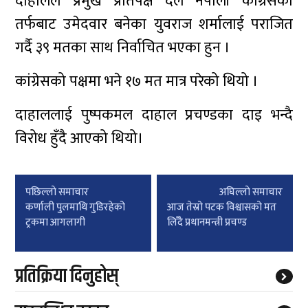
दाहालले प्रमुख प्रतिपक्ष दल नेपाली कांग्रेसका
तर्फबाट उमेदवार बनेका युवराज शर्मालाई पराजित
गर्दै ३९ मतका साथ निर्वाचित भएका हुन ।
कांग्रेसको पक्षमा भने १७ मत मात्र परेको थियो ।
दाहाललाई पुष्पकमल दाहाल प्रचण्डका दाइ भन्दै
विरोध हुँदै आएको थियो।
Post
पछिल्लाे समाचार
अघिल्लाे समाचार
navigation
कर्णाली पुलमाथि गुडिरहेको
आज तेस्रो पटक विश्वासको मत
ट्रकमा आगलागी
लिँदै प्रधानमन्त्री प्रचण्ड
प्रतिक्रिया दिनुहोस्