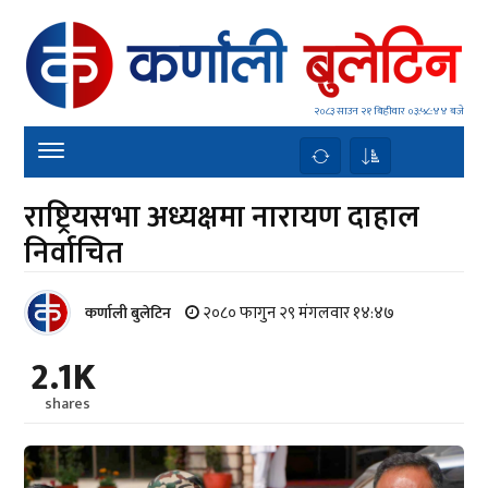
२०८३ साउन २१ बिहीवार
०३:५८:४४ बजे
राष्ट्रियसभा अध्यक्षमा नारायण दाहाल
निर्वाचित
२०८० फागुन २९ मंगलवार १४:४७
कर्णाली बुलेटिन
2.1K
shares