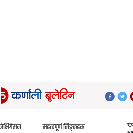
सू
नेभिगेसन
महत्वपूर्ण लिङ्कहरू
सम