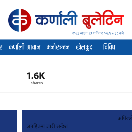
२०८३ साउन २३ शनिवार
०५:५५:३९ बजे
र
कर्णाली आवाज
मनोरञ्जन
खेलकुद
विविध
1.6K
shares
अघिल्ल
जनहितमा जारी सन्देश