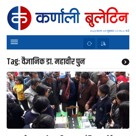
२०८३ साउन २२ शुक्रवार
०९:४८:० बजे
Tag:
वैज्ञानिक डा. महावीर पुन