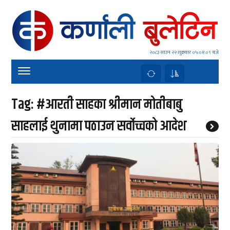
२०८३ साउन २२ शुक्रवार
०५:०१:०९ बजे
Tag:
#आरती साहका श्रीमान मोतीबाबु
साहलाई थुनामा पठाउन सर्वोच्चको आदेश