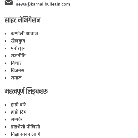
news@karnalibulletin.com
साइट नेभिगेसन
कर्णाली आवाज
खेलकुद
मनोरञ्जन
राजनीति
विचार
विजनेस
समाज
महत्वपूर्ण लिङ्कहरू
हाम्रो बारे
हाम्रो टिम
सम्पर्क
प्राइभेसी पोलिसी
विज्ञापनका लागि