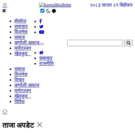
२०८३ साउन २१ बिहीवार
हाेमपेज
समाचार
विजनेस
समाज
कर्णाली आवाज
मनोरञ्जन
खेलकुद
समाचार
राजनीति
समाज
विजनेस
विचार
कर्णाली आवाज
मनोरञ्जन
खेलकुद
विविध
ताजा अपडेट