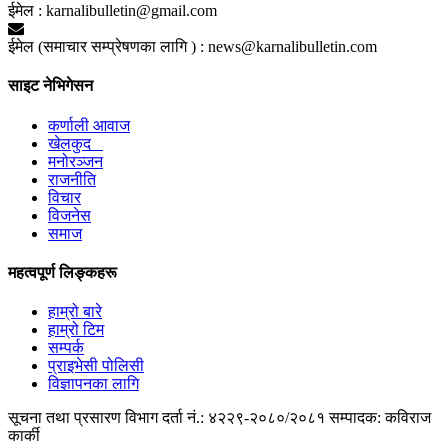
ईमेल :
karnalibulletin@gmail.com
ईमेल (समाचार सम्प्रेषणका लागि ) :
news@karnalibulletin.com
साइट नेभिगेसन
कर्णाली आवाज
खेलकुद
मनोरञ्जन
राजनीति
विचार
विजनेस
समाज
महत्वपूर्ण लिङ्कहरू
हाम्रो बारे
हाम्रो टिम
सम्पर्क
प्राइभेसी पोलिसी
विज्ञापनका लागि
सूचना तथा प्रसारण विभाग दर्ता नं.: ४२२९-२०८०/२०८१
सम्पादक: कविराज
कार्की